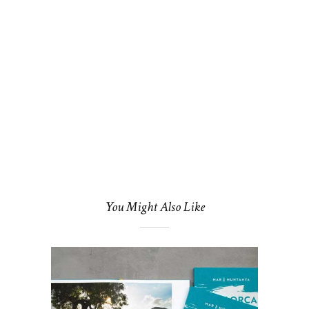
Fragen
Tipps
und
Anreg
unter
marle
momen
You Might Also Like