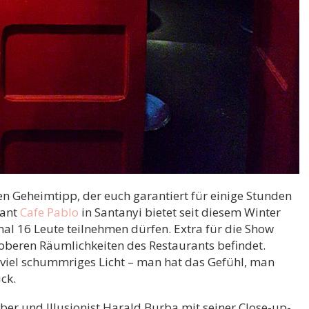
n Geheimtipp, der euch garantiert für einige Stunden
rant
Cafe Pablo
in Santanyi bietet seit diesem Winter
al 16 Leute teilnehmen dürfen. Extra für die Show
 oberen Räumlichkeiten des Restaurants befindet.
 viel schummriges Licht – man hat das Gefühl, man
ck.
ber und Illusionist Harald Burba mit seiner Close-up-