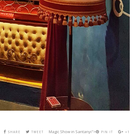
Magic Show in Santanyi">
SHARE
TWEET
PIN IT
+1