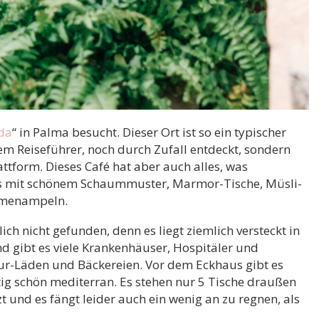
da
“ in Palma besucht. Dieser Ort ist so ein typischer
em Reiseführer, noch durch Zufall entdeckt, sondern
ttform. Dieses Café hat aber auch alles, was
os mit schönem Schaummuster, Marmor-Tische, Müsli-
umenampeln.
ich nicht gefunden, denn es liegt ziemlich versteckt in
nd gibt es viele Krankenhäuser, Hospitäler und
ieur-Läden und Bäckereien. Vor dem Eckhaus gibt es
tig schön mediterran. Es stehen nur 5 Tische draußen
zt und es fängt leider auch ein wenig an zu regnen, als