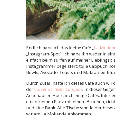
Endlich habe ich das kleine Café „
La Molien
„Instagram-Spot“. Ich habe ihn weder in ein
einfach beim surfen auf meiner Lieblingspla
Instagrammer begeistert: tolle Cappuchin
Bowls, Avocado-Toasts und Makramee-Bl
Durch Zufall hätte ich dieses Café auch wirkl
der
Carrer del Bisbe Campins
.
In dieser Gege
Ärztehäuser. Aber auch einige Cafés, Inter
einen kleinen Platz mit einem Brunnen, rich
und eine Bank. Alle Tische sind leider beset
wir am La Molienda ankommen.