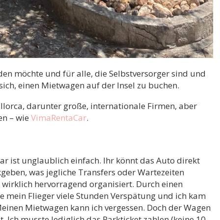
en möchte und für alle, die Selbstversorger sind und
sich, einen Mietwagen auf der Insel zu buchen.
llorca, darunter große, internationale Firmen, aber
en – wie
VimaRentaCar
.
 ist unglaublich einfach. Ihr könnt das Auto direkt
eben, was jegliche Transfers oder Wartezeiten
 wirklich hervorragend organisiert. Durch einen
e mein Flieger viele Stunden Verspätung und ich kam
h: Meinen Mietwagen kann ich vergessen. Doch der Wagen
. Ich musste lediglich das Parkticket zahlen (keine 10