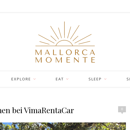
EXPLORE
EAT
SLEEP
S
hen bei VimaRentaCar
0