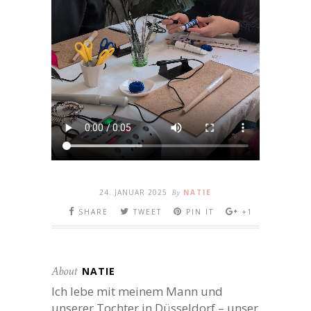
24. JANUAR 2025
By
NATIE
SHARE
TWEET
PIN IT
+1
About
NATIE
Ich lebe mit meinem Mann und
unserer Tochter in Düsseldorf – unser