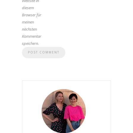
Website in
diesem
Browser für
meinen
nächsten
Kommentar
speichern.