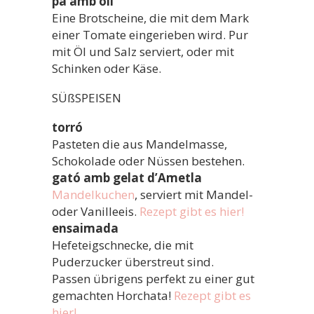
pa amb oli
Eine Brotscheine, die mit dem Mark
einer Tomate eingerieben wird. Pur
mit Öl und Salz serviert, oder mit
Schinken oder Käse.
SÜßSPEISEN
torró
Pasteten die aus Mandelmasse,
Schokolade oder Nüssen bestehen.
gató amb gelat d’Ametla
Mandelkuchen
, serviert mit Mandel-
oder Vanilleeis.
Rezept gibt es hier!
ensaimada
Hefeteigschnecke, die mit
Puderzucker überstreut sind.
Passen übrigens perfekt zu einer gut
gemachten Horchata!
Rezept gibt es
hier!